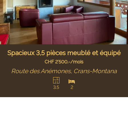
Spacieux 3,5 pièces meublé et équipé
CHF 2'500.-/mois
Route des Anémones,
Crans-Montana
3.5
2