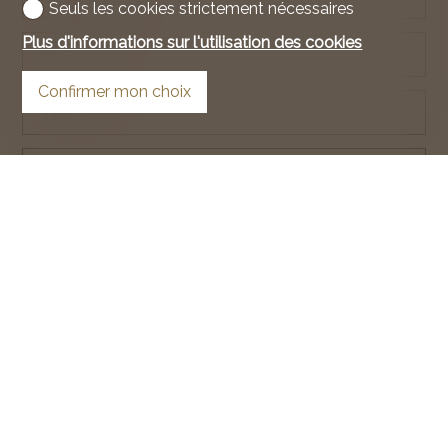
Seuls les cookies strictement nécessaires
Plus d'informations sur l'utilisation des cookies
NPA
facultatif
Confirmer mon choix
Ville
facultatif
Pays
facultatif
Téléphone
E-mail
Comment nous connaissez-vous?
facultatif
Demande d'informations
facultatif