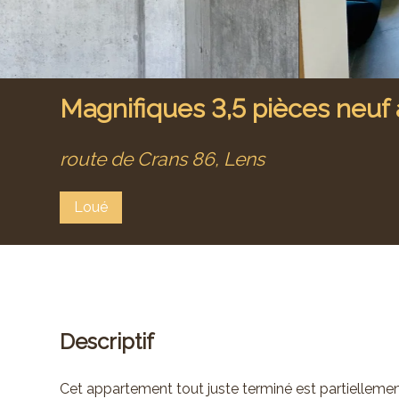
Magnifiques 3,5 pièces neuf 
route de Crans 86,
Lens
Loué
Descriptif
Cet appartement tout juste terminé est partiellemen