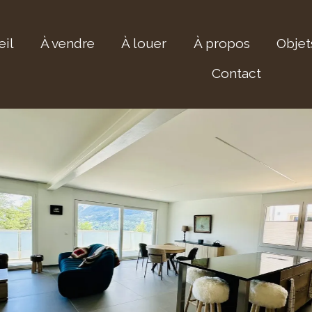
il
À vendre
À louer
À propos
Objet
Contact