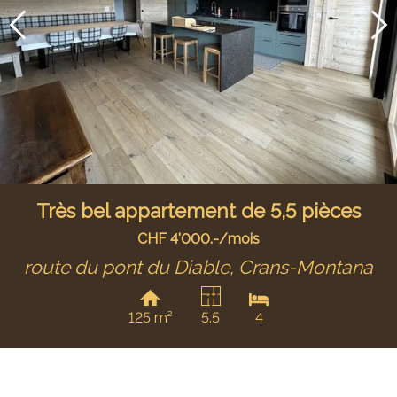
Très bel appartement de 5,5 pièces
CHF 4'000.-/mois
route du pont du Diable,
Crans-Montana
125 m²
5.5
4