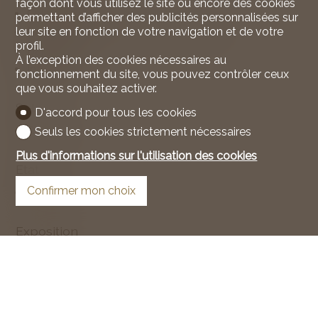
façon dont vous utilisez le site ou encore des cookies
Cuisine équipée
permettant d’afficher des publicités personnalisées sur
leur site en fonction de votre navigation et de votre
Branchements pour colonne de lavage
profil.
Baignoire
À l’exception des cookies nécessaires au
Interphone
fonctionnement du site, vous pouvez contrôler ceux
que vous souhaitez activer.
Sol
D'accord pour tous les cookies
Carrelage
Seuls les cookies strictement nécessaires
Plus d'informations sur l'utilisation des cookies
Etat
Confirmer mon choix
Très bon
Exposition
Ouest
Ensoleillement
Bon