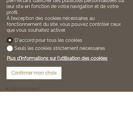
permettant d’afficher des publicités personnalisées sur
Sèche-linge
leur site en fonction de votre navigation et de votre
profil.
Buanderie collective
À l’exception des cookies nécessaires au
Baignoire
fonctionnement du site, vous pouvez contrôler ceux
Fibre optique
que vous souhaitez activer.
Digicode
D'accord pour tous les cookies
Seuls les cookies strictement nécessaires
Sol
Plus d'informations sur l'utilisation des cookies
Parquet
Confirmer mon choix
Etat
Comme neuf
Rénové
Exposition
Sud
Ouest