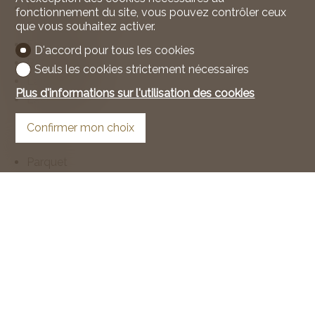
Plaques à induction
fonctionnement du site, vous pouvez contrôler ceux
que vous souhaitez activer.
Four
Four à vapeur
D'accord pour tous les cookies
Réfrigérateur
Seuls les cookies strictement nécessaires
Lave-vaisselle
Plus d'informations sur l'utilisation des cookies
Lave-linge
Confirmer mon choix
Sol
Parquet
Etat
Comme neuf
Rénové
Exposition
Sud