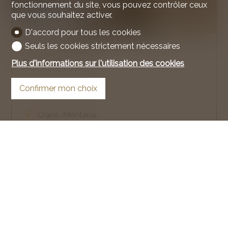
fonctionnement du site, vous pouvez contrôler ceux
que vous souhaitez activer.
D'accord pour tous les cookies
Seuls les cookies strictement nécessaires
Appartement
Plus d'informations sur l'utilisation des cookies
Confirmer mon choix
Crans-Montana
30 m²
1.5
2ème étage
LOUÉ