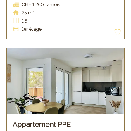
CHF 1'250.-/mois
25 m²
1.5
1er étage
Appartement PPE