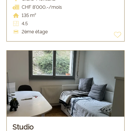
CHF 8'000.-/mois
135 m²
4.5
2ème étage
Studio