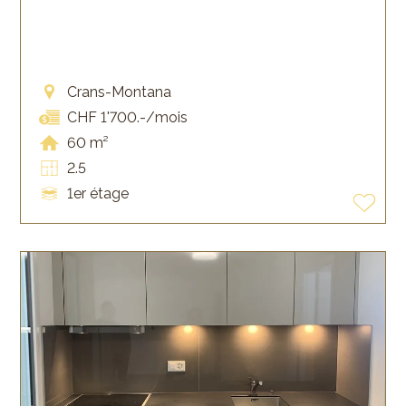
Crans-Montana
CHF 1'700.-/mois
60 m²
2.5
1er étage