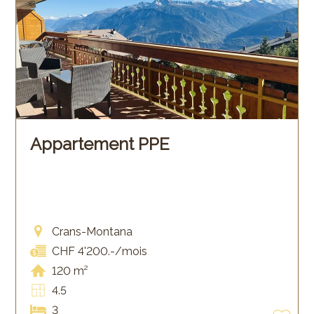
Appartement PPE
Crans-Montana
CHF 4'200.-/mois
120 m²
4.5
3