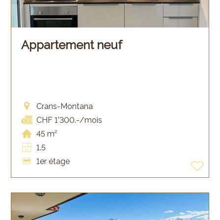
Appartement neuf
Crans-Montana
CHF 1'300.-/mois
45 m²
1.5
1er étage